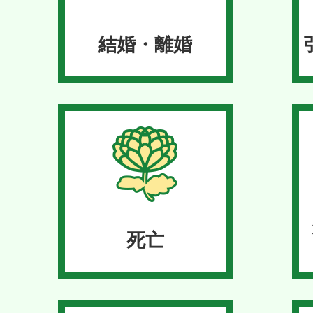
用・一般事務職）
結婚・離婚
2026年07月14日
ペットの重症熱性血小板減
（SFTS）に注意しましょ
2026年07月13日
更新
死亡
第40回青龍祭作業報告(令和