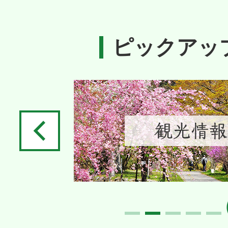
ピックアッ
2
枚
目
の
ス
ラ
イ