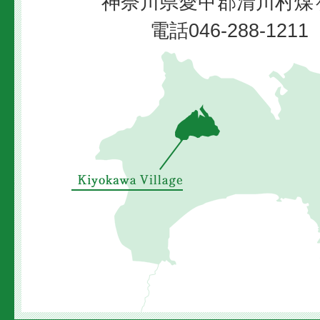
神奈川県愛甲郡清川村煤ヶ
Village
電話046-288-12
清
川
村
の
位
置
を
示
し
た
地