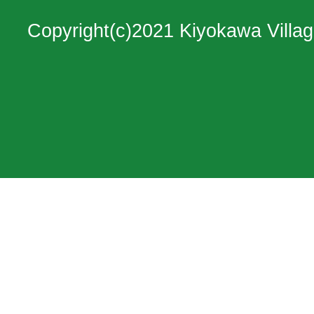
図。
Copyright(c)2021 Kiyokawa Villag
神
奈
川
県
の
北
西
部
に
位
置