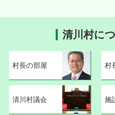
清川村に
村長の部屋
村
清川村議会
施