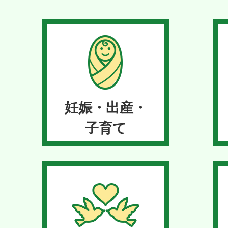
2026年07月28日
お知らせ
教育委員会の会議開催予定
2026年07月23日
更新
妊娠・出産・
イベント
お知らせ
子育て
第40回宮ヶ瀬ふるさとま
て
2026年07月21日
募集
お
清川村職員採用試験（令和