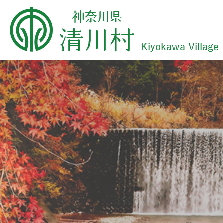
2
3
枚
枚
目
目
の
の
ス
ス
ラ
ラ
イ
イ
ド
ド