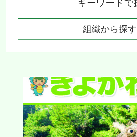
キーワードで
組織から探す
1
枚
目
の
ス