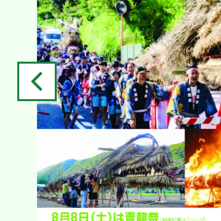
ラ
イ
ド