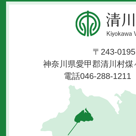
清
川
村
〒243-0195
Kiyokawa
神奈川県愛甲郡清川村煤ヶ
Village
電話046-288-12
清
川
村
の
位