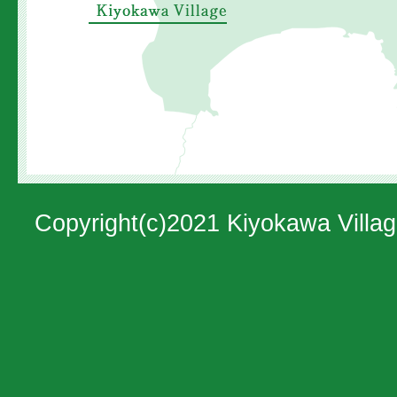
置
を
示
し
た
地
図。
Copyright(c)2021 Kiyokawa Villag
神
奈
川
県
の