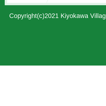
地
図。
Copyright(c)2021 Kiyokawa Villag
神
奈
川
県
の
北
西
部
に
位
置