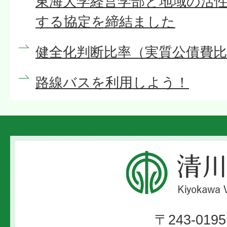
東海大学経営学部と地域の活
する協定を締結ました
健全化判断比率（実質公債費
路線バスを利用しよう！
清
川
村
〒243-0195
Kiyokawa