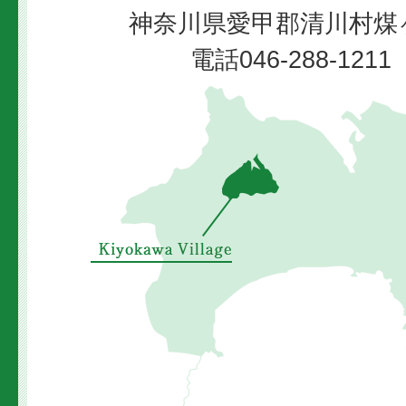
神奈川県愛甲郡清川村煤ヶ
Village
電話046-288-12
清
川
村
の
位
置
を
示
し
た