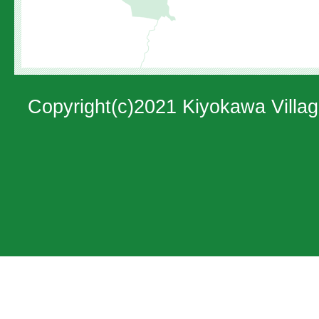
し
た
地
図。
Copyright(c)2021 Kiyokawa Villag
神
奈
川
県
の
北
西
部