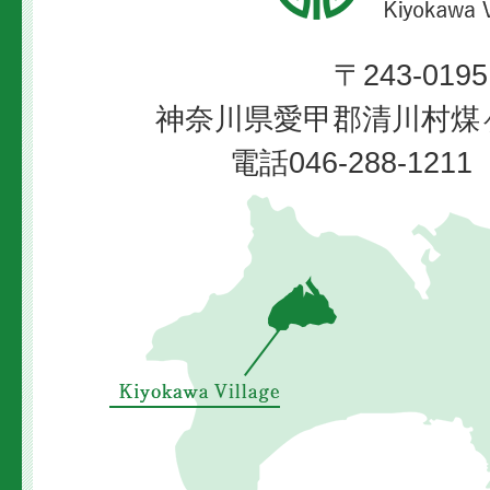
村
〒243-0195
Kiyokawa
神奈川県愛甲郡清川村煤ヶ
Village
電話046-288-12
清
川
村
の
位
置
を
示