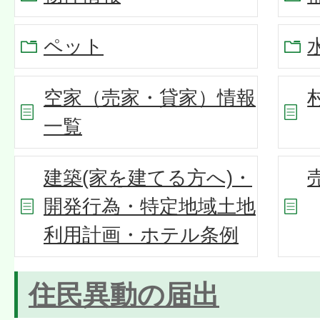
ペット
空家（売家・貸家）情報
一覧
建築(家を建てる方へ)・
開発行為・特定地域土地
利用計画・ホテル条例
住民異動の届出