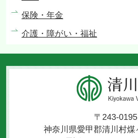
保険・年金
介護・障がい・福祉
清
川
村
〒243-0195
Kiyokawa
神奈川県愛甲郡清川村煤ヶ
Village