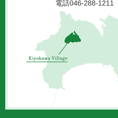
電話046-288-12
清
川
村
の
位
置
を
示
し
た
地
図。