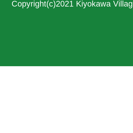
Copyright(c)2021 Kiyokawa Villag
神
奈
川
県
の
北
西
部
に
位
置
す