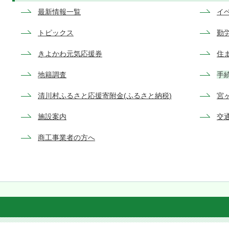
最新情報一覧
イ
トピックス
勤
きよかわ元気応援券
住
地籍調査
手
清川村ふるさと応援寄附金(ふるさと納税)
宮
施設案内
交
商工事業者の方へ
清