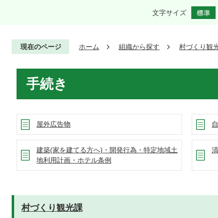
文字サイズ
現在のページ
ホーム
組織から探す
村づくり観
手続き
屋外広告物
建築(家を建てる方へ)・開発行為・特定地域土
地利用計画・ホテル条例
村づくり観光課