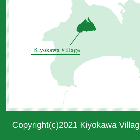
川
村
の
位
置
を
示
し
た
地
図。
Copyright(c)2021 Kiyokawa Villag
神