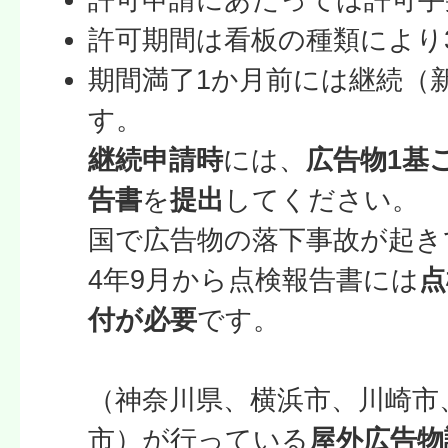
許可期間は看板の種類により
期間満了1か月前には継続（
す。
継続申請時
には、
広告物1基
告書
を
提出
してくだ
国で広告物の落下事故が起き
4年9月から点検報告書には
点
付が必要
で
※県内
（神奈川県、横浜市、川崎市
市）が行っている
屋外広告物