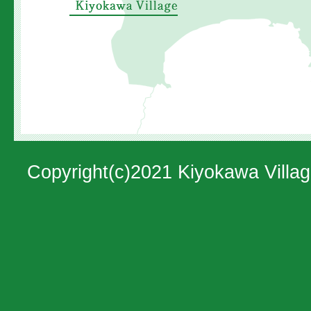
置
を
示
し
た
地
図。
Copyright(c)2021 Kiyokawa Villag
神
奈
川
県
の