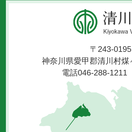
清
川
村
〒243-0195
Kiyokawa
神奈川県愛甲郡清川村煤ヶ
Village
電話046-288-12
清
川
村
の
位