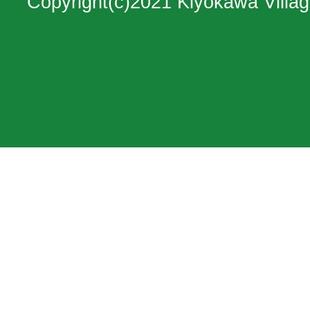
Copyright(c)2021 Kiyokawa Villag
神
奈
川
県
の
北
西
部
に
位
置
す