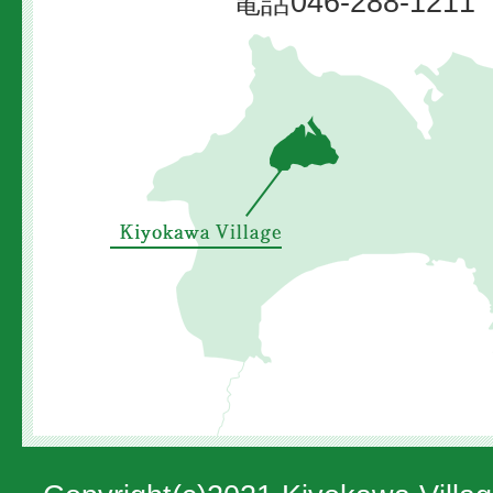
電話046-288-12
清
川
村
の
位
置
を
示
し
た
地
図。