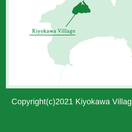
村
の
位
置
を
示
し
た
地
図。
Copyright(c)2021 Kiyokawa Villag
神
奈
川