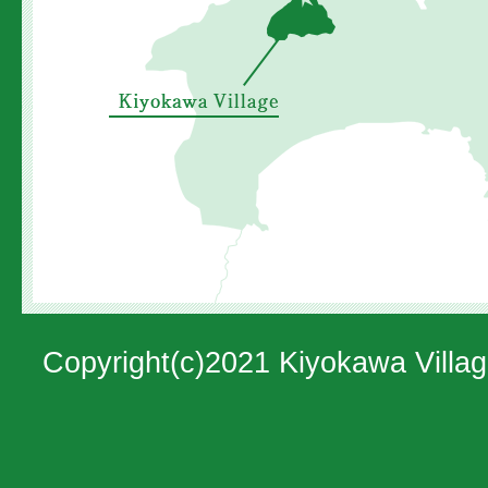
の
位
置
を
示
し
た
地
図。
Copyright(c)2021 Kiyokawa Villag
神
奈
川