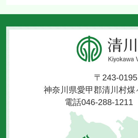
清
川
村
〒243-0195
Kiyokawa
神奈川県愛甲郡清川村煤ヶ
Village
電話046-288-12
清
川
村