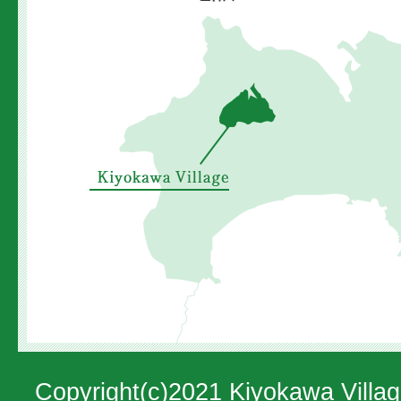
清
川
村
の
位
置
を
示
し
た
地
図。
Copyright(c)2021 Kiyokawa Villag