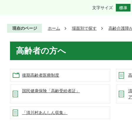
文字サイズ
現在のページ
ホーム
場面別で探す
高齢介護障
高齢者の方へ
後期高齢者医療制度
国民健康保険「高齢受給者証」
「清川村あんしん収集」