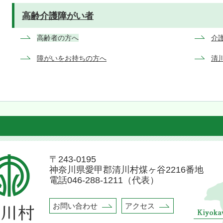
高齢介護障がい者
高齢者の方へ
介
障がいをお持ちの方へ
清
清
川
村
〒243-0195
の
神奈川県愛甲郡清川村煤ヶ谷2216番地
位
電話046-288-1211（代表）
置
kawa
を
ge
示
お問い合わせ
アクセス
し