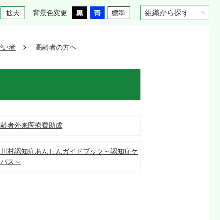
組織から探す
背景色変更
がい者
高齢者の方へ
高齢者外来医療費助成
清川村認知症あんしんガイドブック～認知症ケ
アパス～