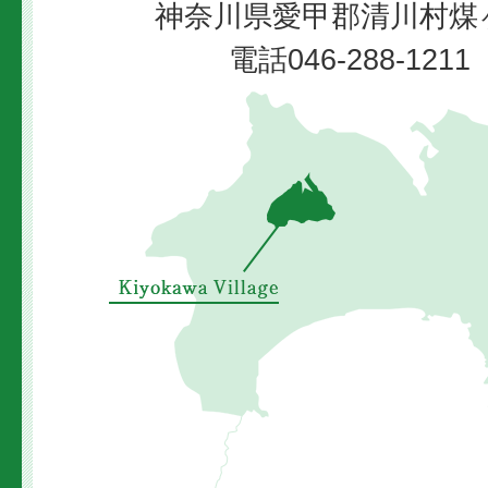
神奈川県愛甲郡清川村煤ヶ
Village
電話046-288-12
清
川
村
の
位
置
を
示
し
た