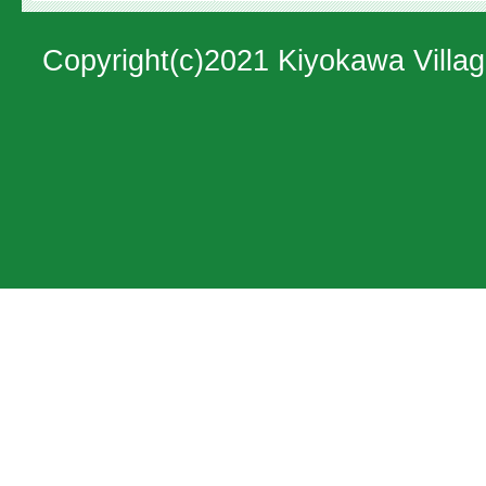
地
図。
Copyright(c)2021 Kiyokawa Villag
神
奈
川
県
の
北
西
部
に
位
置