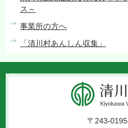
ス～
事業所の方へ
「清川村あんしん収集」
清
川
村
〒243-0195
Kiyokawa