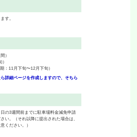
きます。
。
週間）
旬）
：11月下旬〜12月下旬）
たら詳細ページを作成しますので、そちら
日の3週間前までに駐車場料金減免申請
ださい。（それ以降に提出された場合は、
注意ください。）
。