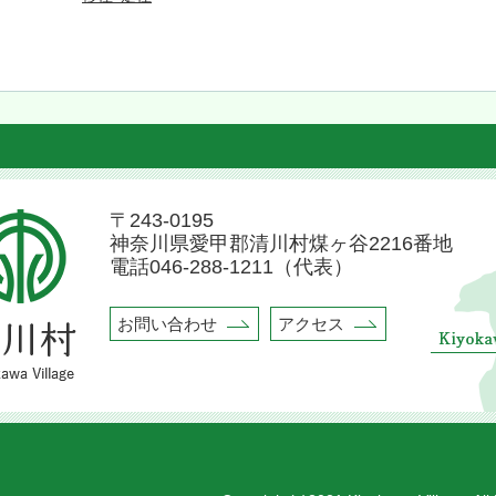
清
川
村
〒243-0195
の
神奈川県愛甲郡清川村煤ヶ谷2216番地
位
電話046-288-1211（代表）
置
kawa
を
ge
示
お問い合わせ
アクセス
し
た
地
図。
神
奈
川
県