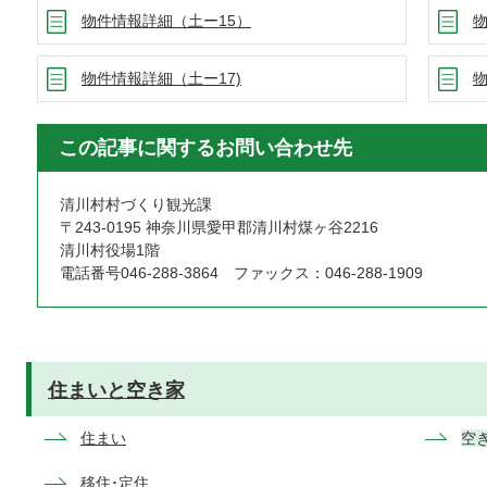
物件情報詳細（土ー15）
物
物件情報詳細（土ー17)
物
この記事に関するお問い合わせ先
清川村村づくり観光課
〒243-0195 神奈川県愛甲郡清川村煤ヶ谷2216
清川村役場1階
電話番号046-288-3864 ファックス：046-288-1909
住まいと空き家
住まい
空
移住･定住