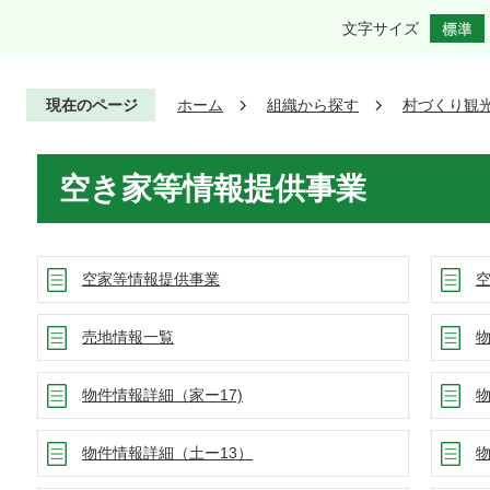
文字サイズ
現在のページ
ホーム
組織から探す
村づくり観
空き家等情報提供事業
空家等情報提供事業
売地情報一覧
物
物件情報詳細（家ー17)
物
物件情報詳細（土ー13）
物