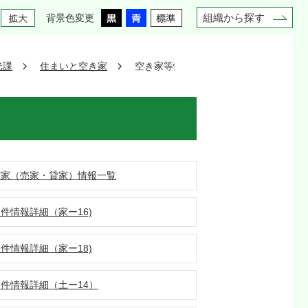
組織から探す
背景色変更
光課
住まいと空き家
空き家等情報提供事業
空家（売家・貸家）情報一覧
件情報詳細（家ー16)
件情報詳細（家ー18)
件情報詳細（土ー14）