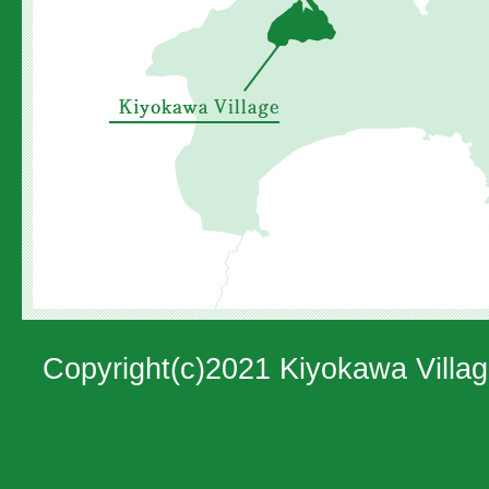
の
位
置
を
示
し
た
地
図。
Copyright(c)2021 Kiyokawa Villag
神
奈
川