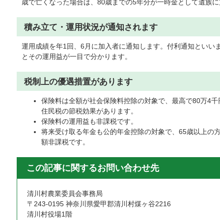
歳で亡くなった場合は、80歳までの5年分が一時金として遺族
積み立て・運用状況が通知されます
運用成績を年1回、6月に加入者に通知します。付利通知といい
とその運用益が一目で分かります。
税制上の優遇措置があります
保険料は全額が社会保険料控除の対象で、最高で80万4
住民税の節税効果があります。
保険料の運用益も非課税です。
将来受け取る年金も公的年金控除の対象で、65歳以上の方
額非課税です。
この記事に関するお問い合わせ先
清川村農業委員会事務局
〒243-0195 神奈川県愛甲郡清川村煤ヶ谷2216
清川村役場1階