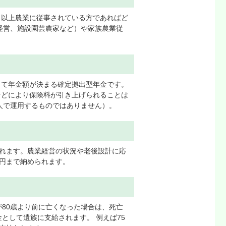
0日以上農業に従事されている方であればど
経営、施設園芸農家など）や家族農業従
じて年金額が決まる確定拠出型年金です。
などにより保険料が引き上げられることは
人で運用するものではありません）。
られます。農業経営の状況や老後設計に応
千円まで納められます。
が80歳より前に亡くなった場合は、死亡
として遺族に支給されます。 例えば75