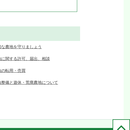
切な農地を守りましょう
地に関する許可、届出、相談
地の転用・売買
地整備と遊休・荒廃農地について