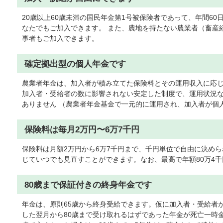
20歳以上60歳未満の国民年金第1号被保険者であって、年間6
なたでもご加入できます。 また、農地を持たない農業者（畜産
事者もご加入できます。
確定拠出型の個人年金です
農業者年金は、加入者が積み立てた保険料とその運用収入に応
加入者・受給者の数に影響されない安定した制度で、運用状況
ありません （農業者年金基金で一元的に運用され、加入者が個
保険料は毎月2万円〜6万7千円
保険料は月額2万円から6万7千円まで、千円単位で自由に決め
じていつでも見直すことができます。なお、最高で年額80万4
80歳まで保証付きの終身年金です
年金は、原則65歳から終身受給できます。仮に加入者・受給者
した翌月から80歳まで受け取れるはずであった年金が死亡一時金