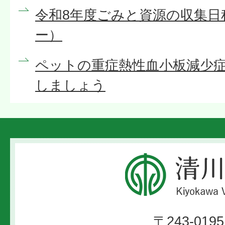
令和8年度ごみと資源の収集日
ー）
ペットの重症熱性血小板減少症
しましょう
清
川
村
〒243-0195
Kiyokawa