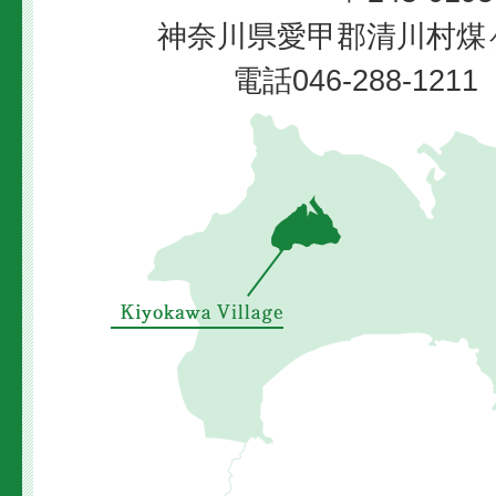
神奈川県愛甲郡清川村煤ヶ
Village
電話046-288-12
清
川
村
の
位
置
を
示
し
た