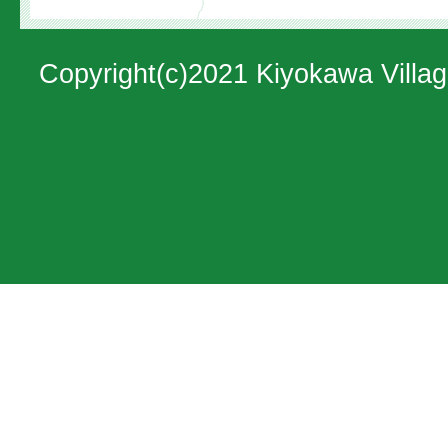
地
図。
Copyright(c)2021 Kiyokawa Villag
神
奈
川
県
の
北
西
部
に
位