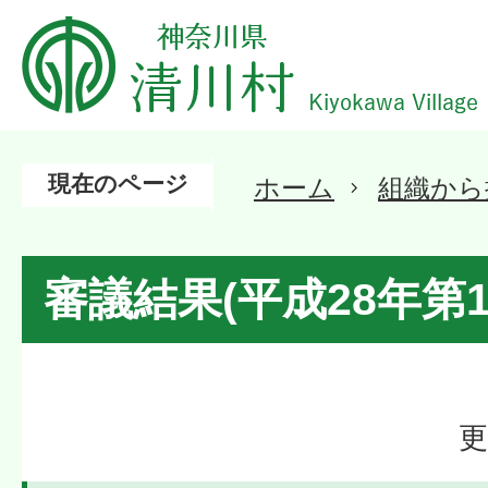
現在のページ
ホーム
組織から
審議結果(平成28年第
更