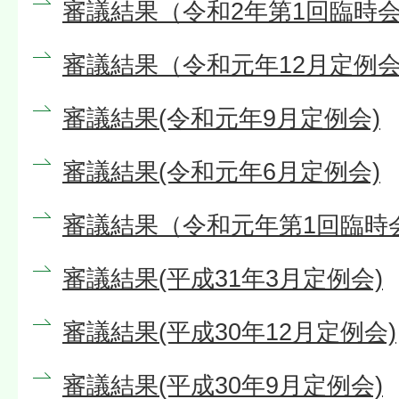
審議結果（令和2年第1回臨時
審議結果（令和元年12月定例会
審議結果(令和元年9月定例会)
審議結果(令和元年6月定例会)
審議結果（令和元年第1回臨時
審議結果(平成31年3月定例会)
審議結果(平成30年12月定例会)
審議結果(平成30年9月定例会)