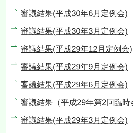
審議結果(平成30年6月定例会)
審議結果(平成30年3月定例会)
審議結果(平成29年12月定例会)
審議結果(平成29年9月定例会)
審議結果(平成29年6月定例会)
審議結果（平成29年第2回臨時
審議結果(平成29年3月定例会)