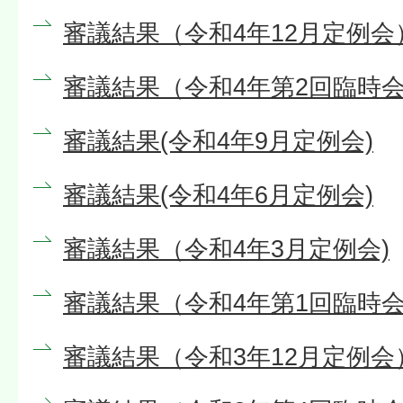
審議結果（令和4年12月定例会
審議結果（令和4年第2回臨時会
審議結果(令和4年9月定例会)
審議結果(令和4年6月定例会)
審議結果（令和4年3月定例会)
審議結果（令和4年第1回臨時会
審議結果（令和3年12月定例会