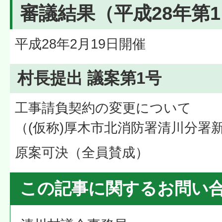
審議結果（平成28年第
平成28年2月19日開催
村長提出 議案第1号
工事請負契約の変更について
（(仮称)厚木市北消防署清川分署
原案可決（全員賛成）
この記事に関するお問い