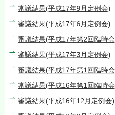
審議結果(平成17年9月定例会)
審議結果(平成17年6月定例会)
審議結果(平成17年第2回臨時会
審議結果(平成17年3月定例会)
審議結果(平成17年第1回臨時会
審議結果(平成16年第1回臨時会
審議結果(平成16年12月定例会)