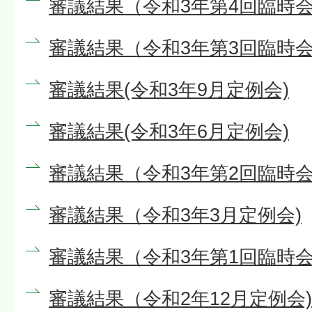
審議結果（令和3年第4回臨時会
審議結果（令和3年第3回臨時会
審議結果(令和3年9月定例会)
審議結果(令和3年6月定例会)
審議結果（令和3年第2回臨時会
審議結果（令和3年3月定例会)
審議結果（令和3年第1回臨時会
審議結果（令和2年12月定例会)