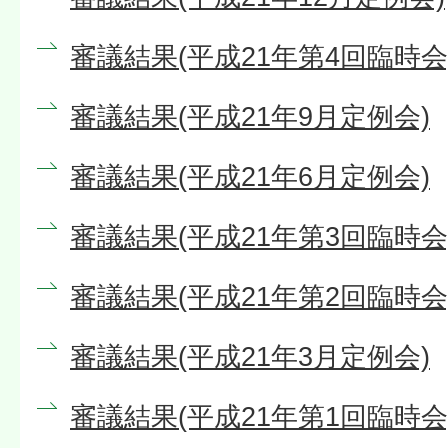
審議結果(平成21年第4回臨時会
審議結果(平成21年9月定例会)
審議結果(平成21年6月定例会)
審議結果(平成21年第3回臨時会
審議結果(平成21年第2回臨時会
審議結果(平成21年3月定例会)
審議結果(平成21年第1回臨時会