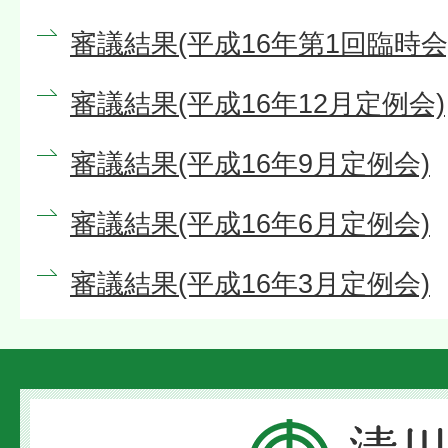
審議結果(平成16年第1回臨時会
審議結果(平成16年12月定例会)
審議結果(平成16年9月定例会)
審議結果(平成16年6月定例会)
審議結果(平成16年3月定例会)
清