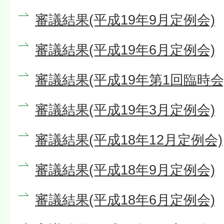
審議結果(平成19年9月定例会)
審議結果(平成19年6月定例会)
審議結果(平成19年第1回臨時会
審議結果(平成19年3月定例会)
審議結果(平成18年12月定例会)
審議結果(平成18年9月定例会)
審議結果(平成18年6月定例会)