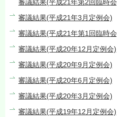
審議結果(平成21年第2回臨時会
審議結果(平成21年3月定例会)
審議結果(平成21年第1回臨時会
審議結果(平成20年12月定例会)
審議結果(平成20年9月定例会)
審議結果(平成20年6月定例会)
審議結果(平成20年3月定例会)
審議結果(平成19年12月定例会)