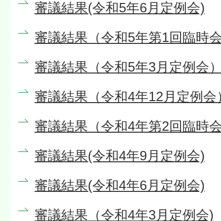
審議結果(令和5年6月定例会)
審議結果（令和5年第1回臨時会
審議結果（令和5年3月定例会
審議結果（令和4年12月定例会
審議結果（令和4年第2回臨時会
審議結果(令和4年9月定例会)
審議結果(令和4年6月定例会)
審議結果（令和4年3月定例会)