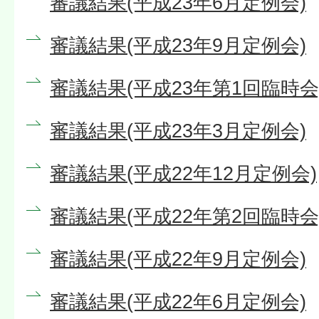
審議結果(平成23年6月定例会)
審議結果(平成23年9月定例会)
審議結果(平成23年第1回臨時会
審議結果(平成23年3月定例会)
審議結果(平成22年12月定例会)
審議結果(平成22年第2回臨時会
審議結果(平成22年9月定例会)
審議結果(平成22年6月定例会)