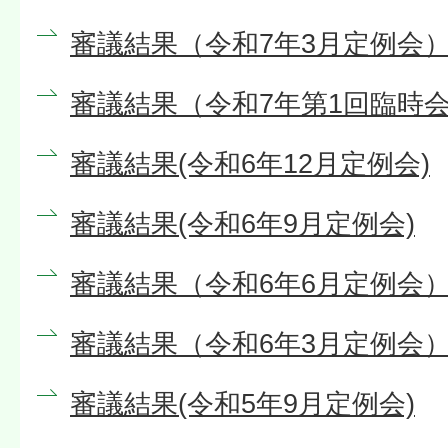
審議結果（令和7年3月定例会
審議結果（令和7年第1回臨時会
審議結果(令和6年12月定例会)
審議結果(令和6年9月定例会)
審議結果（令和6年6月定例会
審議結果（令和6年3月定例会
審議結果(令和5年9月定例会)