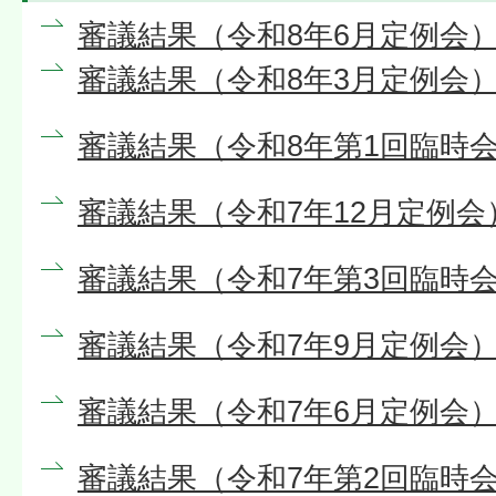
審議結果（令和8年6月定例会
審議結果（令和8年3月定例会
審議結果（令和8年第1回臨時
審議結果（令和7年12月定例会
審議結果（令和7年第3回臨時会
審議結果（令和7年9月定例会
審議結果（令和7年6月定例会
審議結果（令和7年第2回臨時会