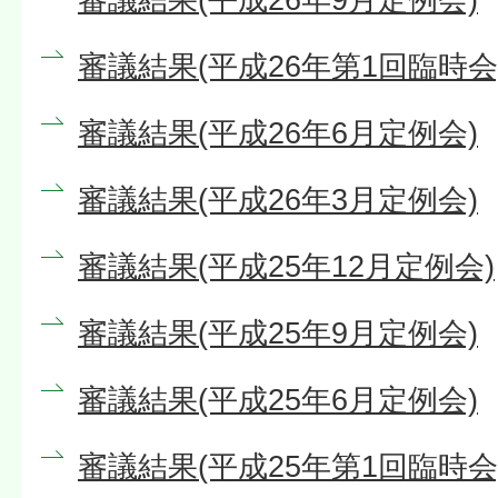
審議結果(平成26年第1回臨時会
審議結果(平成26年6月定例会)
審議結果(平成26年3月定例会)
審議結果(平成25年12月定例会)
審議結果(平成25年9月定例会)
審議結果(平成25年6月定例会)
審議結果(平成25年第1回臨時会