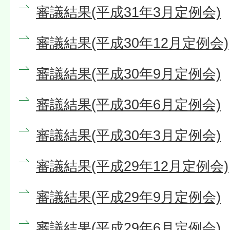
審議結果(平成31年3月定例会)
審議結果(平成30年12月定例会)
審議結果(平成30年9月定例会)
審議結果(平成30年6月定例会)
審議結果(平成30年3月定例会)
審議結果(平成29年12月定例会)
審議結果(平成29年9月定例会)
審議結果(平成29年6月定例会)