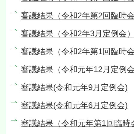
審議結果（令和2年第2回臨時
審議結果（令和2年3月定例会
審議結果（令和2年第1回臨時
審議結果（令和元年12月定例会
審議結果(令和元年9月定例会)
審議結果(令和元年6月定例会)
審議結果（令和元年第1回臨時