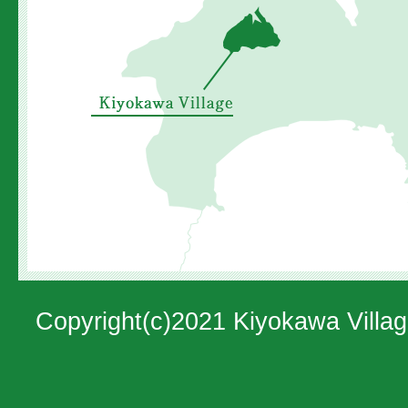
村
の
位
置
を
示
し
た
地
図。
Copyright(c)2021 Kiyokawa Villag
神
奈
川