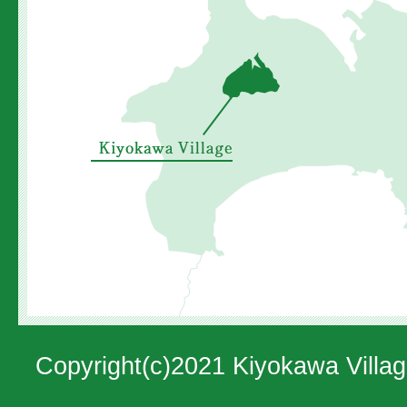
川
村
の
位
置
を
示
し
た
地
図。
Copyright(c)2021 Kiyokawa Villag
神