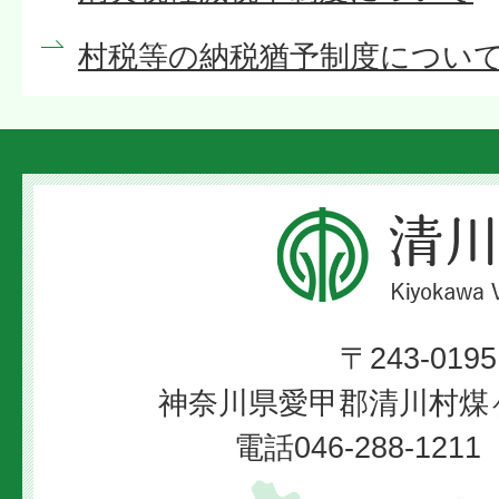
村税等の納税猶予制度につい
清
川
村
〒243-0195
Kiyokawa
神奈川県愛甲郡清川村煤ヶ
Village
電話046-288-12
清