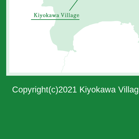
位
置
を
示
し
た
地
図。
Copyright(c)2021 Kiyokawa Villag
神
奈
川
県