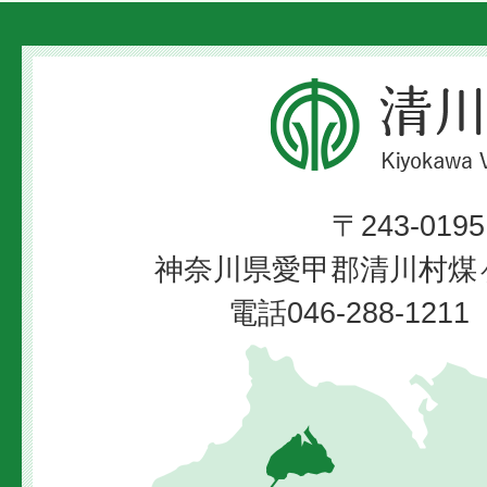
清
川
村
〒243-0195
Kiyokawa
神奈川県愛甲郡清川村煤ヶ
Village
電話046-288-12
清
川
村
の