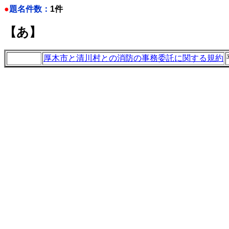
●
題名件数：
1件
【あ】
厚木市と清川村との消防の事務委託に関する規約